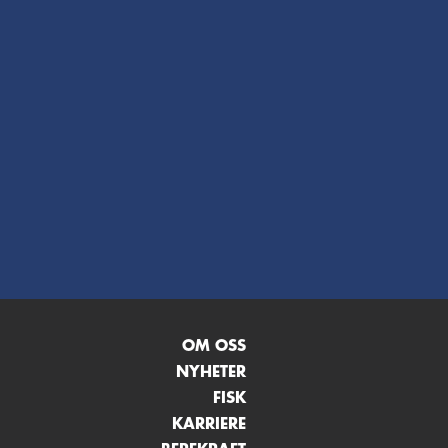
Dyrevelferd
ge faktorar som diett, bevegelse,
e og vasskvalitet. Me strekk oss
langt for å sørgje for at fisken
 i miljøet den lever i. Det er viktig
ken får det den treng, og litt til.
rsk >
OM OSS
NYHETER
FISK
KARRIERE