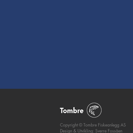
Lokalitetar
Me har ni matfisklokalitetar og to
settefisklokalitetar. Den daglege d
vår strekker seg frå Hardanger, Bj
fjorden, Sørfjorden, innom Fedje 
opp til Vadheim i Sogn.
Utforsk >
Copyright © Tombre Fiskeanlegg AS
Design & Utvikling: Sverre Fossåen