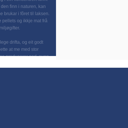
t den finn i naturen, kan
brukar i fôret til laksen.
 pellets og ikkje mat frå
iljøgifter.
ege drifta, og eit godt
ette at me med stor
t me produserer god, sunn