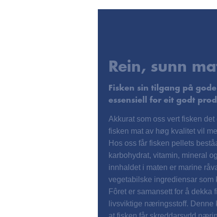
Rein, sunn ma
Fisken sin tilgang på gode
essensiell for eit godt pro
Akkurat som oss vert fisken det
fisken mat av høg kvalitet vil me
Hos oss får fisken pellets bestå
karbohydrat, vitamin, mineral o
innhaldet i maten er marine råv
vegetabilske ingrediensar som k
Fôret er samansett for å dekka f
livsviktige næringsstoff. Denne
at fisken får skreddarsydd nærin