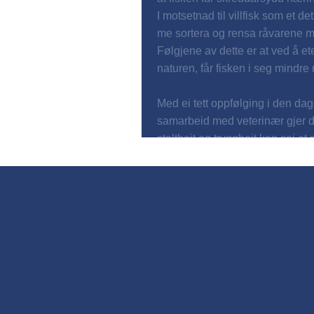
I motsetnad til villfisk som et de
me sortera og rensa råvarene me 
Følgjene av dette er at ved å ete
naturen, får fisken i seg mindre m
Med ei tett oppfølging i den dagl
samarbeid med veterinær gjer d
stoltheit og tryggheit kan sei a
og trygg mat i særklasse.