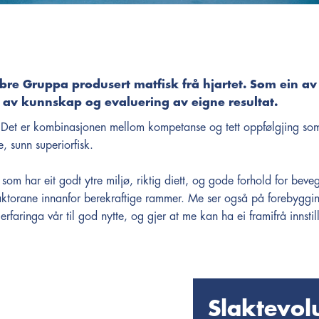
mbre Gruppa produsert matfisk frå hjartet. Som ein 
 av kunnskap og evaluering av eigne resultat.
v. Det er kombinasjonen mellom kompetanse og tett oppfølgjing som 
, sunn superiorfisk.
 som har eit godt ytre miljø, riktig diett, og gode forhold for beve
faktorane innanfor berekraftige rammer. Me ser også på forebyggi
rfaringa vår til god nytte, og gjer at me kan ha ei framifrå innstil
Slaktevo