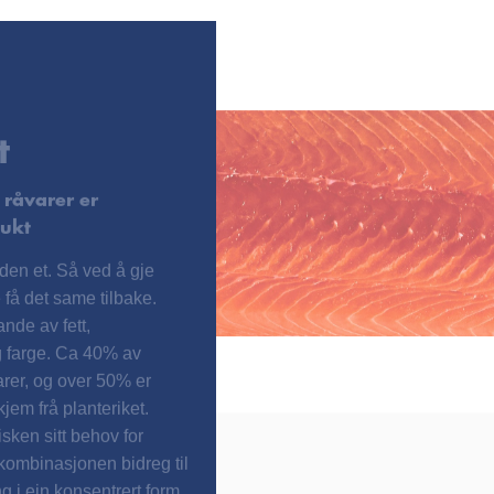
t
 råvarer er
dukt
 den et. Så ved å gje
 få det same tilbake.
ande av fett,
g farge. Ca 40% av
arer, og over 50% er
jem frå planteriket.
isken sitt behov for
 kombinasjonen bidreg til
g i ein konsentrert form.