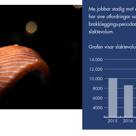
Me jobbar stadig mot ei
har sine utfordringar 
brakkleggings-periodar
slaktevolum.
Grafen visar slaktev